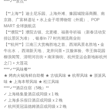
****✓**景点**
【**上海**】迪士尼乐园、上海外滩、豫园城隍庙商圈、
南
京路
、广富林遗址 + 水上金子塔博物馆（外观）、POP
MART 全球旗航店
【**濮院**】濮院古镇
、北更楼、福善寺祈福 （新春活动安
排以景区为准），银泰In 77 时尚潮流商业街
【**杭州**
】江南三大赏梅胜地之首、西湖风景名胜地 • 金
牛出水 ， 西湖新天地 、龙井问茶 • 汉服体验、帝王御花园
柳浪闻莺、清明河坊街 + 南宋御街、杭州亚运会新地标杭州
之门 + 大莲花
****✓**风味餐**
★ 烤肉火锅海鲜自助餐 ★ 古镇风味 ★ 杭帮风味 ★ 浙派风
味 ★ 上海本帮风味 ★ 松江风味
****✓**酒店住宿（5晚）**
✓ 上海格集曼酒店或同级 x 1 晚
✓ 上海多乐假日酒店或同级 x 2 晚
✓ 杭州英冠温德姆酒店或同级 x 2 晚