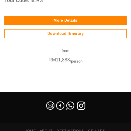
Tour Code:
8ERS
More Details
Download Itinerary
from
RM11,888
/person
SEO Malaysia
HOME
ABOUT
DESTINATIONS
CRUISES